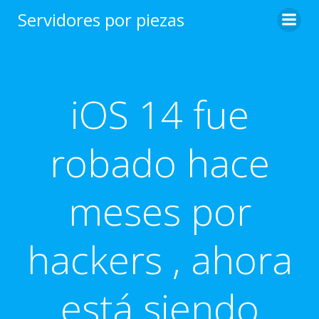
Saltar
Servidores por piezas
al
contenido
iOS 14 fue
robado hace
meses por
hackers , ahora
está siendo