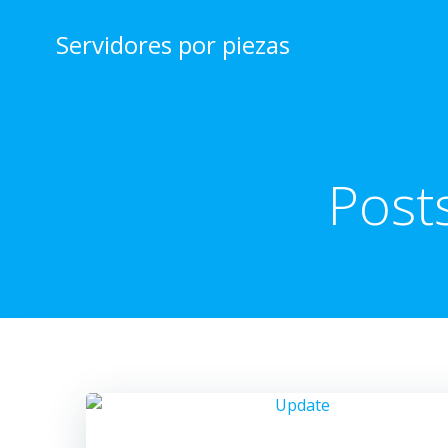
Saltar
al
Servidores por piezas
contenido
Post