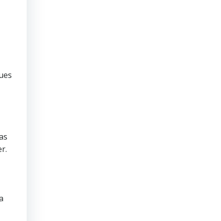
ues
as
r.
a