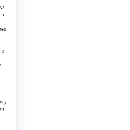
ows
ma
nes
le
e
s y
an