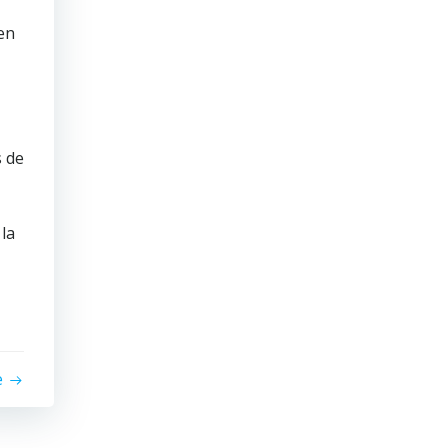
en
s de
la
e