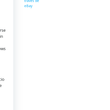
rse
in
ows
cio
e