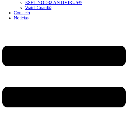
ESET NOD32 ANTIVIRUS®
WatchGuard®
Contacto
Noticias